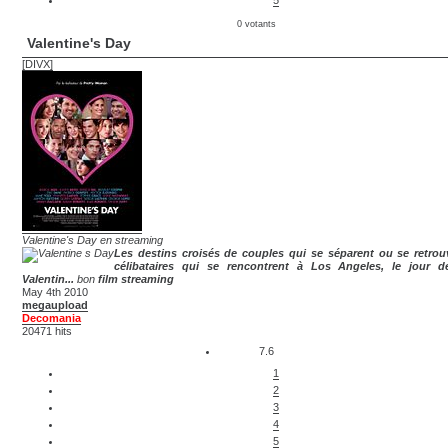
0 votants
Valentine's Day
[DIVX]
Valentine's Day en streaming
Les destins croisés de couples qui se séparent ou se retrou
célibataires qui se rencontrent à Los Angeles, le jour d
Valentin...
bon
film streaming
May 4th 2010
megaupload
Decomania
20471 hits
7.6
1
2
3
4
5