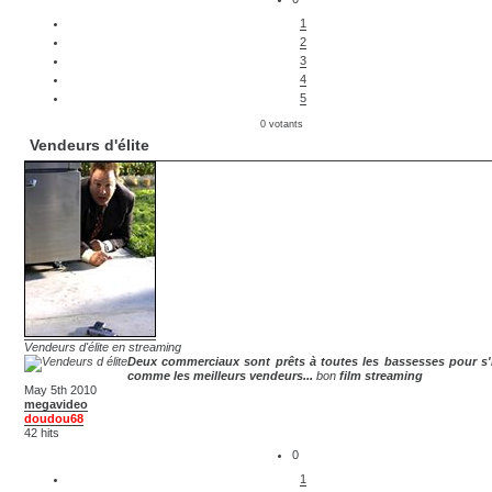
1
2
3
4
5
0 votants
Vendeurs d'élite
Vendeurs d'élite en streaming
Deux commerciaux sont prêts à toutes les bassesses pour s
comme les meilleurs vendeurs...
bon
film streaming
May 5th 2010
megavideo
doudou68
42 hits
0
1