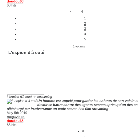
doudou68
68 hits
4
1
2
3
4
5
1 votants
L'espion d'à coté
L'espion d'à coté en streaming
Un homme est appelé pour garder les enfants de son voisin et 
devoir se battre contre des agents secrets après qu'un des enf
téléchargé par inadvertance un code secret.
bon
film streaming
May 5th 2010
megavideo
doudou68
86 hits
0
1