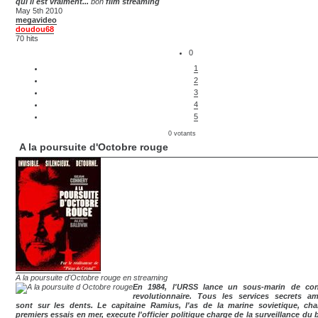
qui il est vraiment...
bon
film streaming
May 5th 2010
megavideo
doudou68
70 hits
0
1
2
3
4
5
0 votants
A la poursuite d'Octobre rouge
A la poursuite d'Octobre rouge en streaming
En 1984, l'URSS lance un sous-marin de con
revolutionnaire. Tous les services secrets am
sont sur les dents. Le capitaine Ramius, l'as de la marine sovietique, ch
premiers essais en mer, execute l'officier politique charge de la surveillance du