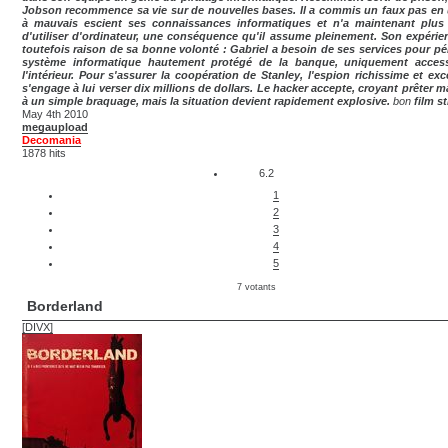
Jobson recommence sa vie sur de nouvelles bases. Il a commis un faux pas en u
à mauvais escient ses connaissances informatiques et n'a maintenant plus 
d'utiliser d'ordinateur, une conséquence qu'il assume pleinement. Son expérie
toutefois raison de sa bonne volonté : Gabriel a besoin de ses services pour pén
système informatique hautement protégé de la banque, uniquement access
l'intérieur. Pour s'assurer la coopération de Stanley, l'espion richissime et exc
s'engage à lui verser dix millions de dollars. Le hacker accepte, croyant prêter m
à un simple braquage, mais la situation devient rapidement explosive.
bon
film s
May 4th 2010
megaupload
Decomania
1878 hits
6.2
1
2
3
4
5
7 votants
Borderland
[DIVX]