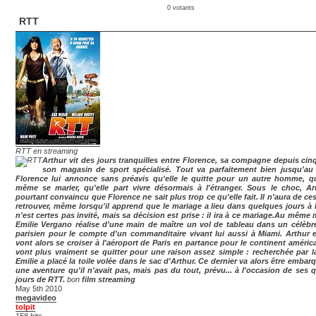
0 votants
RTT
RTT en streaming
Arthur vit des jours tranquilles entre Florence, sa compagne depuis cinq
son magasin de sport spécialisé. Tout va parfaitement bien jusqu'au
Florence lui annonce sans préavis qu'elle le quitte pour un autre homme, qu
même se marier, qu'elle part vivre désormais à l'étranger. Sous le choc, Ar
pourtant convaincu que Florence ne sait plus trop ce qu'elle fait. Il n'aura de ce
retrouver, même lorsqu'il apprend que le mariage a lieu dans quelques jours à M
n'est certes pas invité, mais sa décision est prise : il ira à ce mariage.Au même
Emilie Vergano réalise d'une main de maître un vol de tableau dans un célèb
parisien pour le compte d'un commanditaire vivant lui aussi à Miami. Arthur e
vont alors se croiser à l'aéroport de Paris en partance pour le continent américa
vont plus vraiment se quitter pour une raison assez simple : recherchée par la
Emilie a placé la toile volée dans le sac d'Arthur. Ce dernier va alors être emba
une aventure qu'il n'avait pas, mais pas du tout, prévu... à l'occasion de ses 
jours de RTT.
bon
film streaming
May 5th 2010
megavideo
tolpit