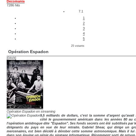
Decomania
7286 hits
7.1
1
2
3
4
5
25 votants
Opération Espadon
[DIVX]
Opération Espadon en streaming
9,5 milliards de dollars, c'est la somme d'argent qu'avait
côté le gouvernement américain dans les années 80 au 
l'opération antidrogue dite "Espadon". Ses fonds secrets ont été subtilisés par l
dirigeants du pays en vue de leur retraite. Gabriel Shear, qui dirige un g
mercenaires, est bien décidé à dérober cette somme astronomique. Mais il lu
dans son équipe un génie du piratage informatique. Récemment sorti de prison,