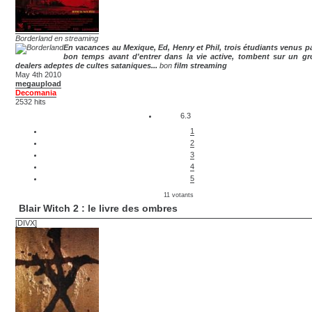
Borderland en streaming
En vacances au Mexique, Ed, Henry et Phil, trois étudiants venus p
bon temps avant d'entrer dans la vie active, tombent sur un g
dealers adeptes de cultes sataniques...
bon
film streaming
May 4th 2010
megaupload
Decomania
2532 hits
6.3
1
2
3
4
5
11 votants
Blair Witch 2 : le livre des ombres
[DIVX]