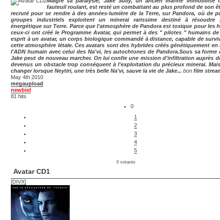
Malgré sa paralysie, Jake Sully, un ancien marine immobilisé
fauteuil roulant, est resté un combattant au plus profond de son êtr
recruté pour se rendre à des années-lumière de la Terre, sur Pandora, où de p
groupes industriels exploitent un minerai rarissime destiné à résoudre 
énergétique sur Terre. Parce que l'atmosphère de Pandora est toxique pour les 
ceux-ci ont créé le Programme Avatar, qui permet à des " pilotes " humains de l
esprit à un avatar, un corps biologique commandé à distance, capable de survi
cette atmosphère létale. Ces avatars sont des hybrides créés génétiquement en 
l'ADN humain avec celui des Na'vi, les autochtones de Pandora.Sous sa forme d
Jake peut de nouveau marcher. On lui confie une mission d'infiltration auprès de
devenus un obstacle trop conséquent à l'exploitation du précieux minerai. Mais
changer lorsque Neytiri, une très belle Na'vi, sauve la vie de Jake...
bon
film stre
May 4th 2010
megaupload
newbiel
81 hits
0
1
2
3
4
5
0 votants
Avatar CD1
[DIVX]