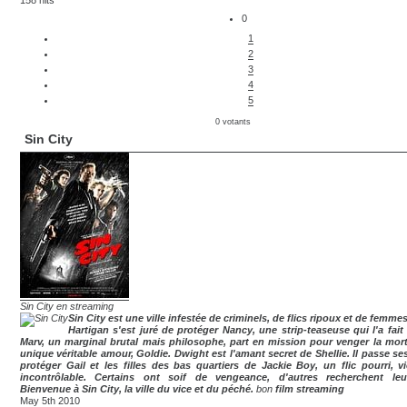
158 hits
0
1
2
3
4
5
0 votants
Sin City
Sin City en streaming
Sin City est une ville infestée de criminels, de flics ripoux et de femmes
Hartigan s'est juré de protéger Nancy, une strip-teaseuse qui l'a fait 
Marv, un marginal brutal mais philosophe, part en mission pour venger la mor
unique véritable amour, Goldie. Dwight est l'amant secret de Shellie. Il passe se
protéger Gail et les filles des bas quartiers de Jackie Boy, un flic pourri, vi
incontrôlable. Certains ont soif de vengeance, d'autres recherchent leu
Bienvenue à Sin City, la ville du vice et du péché.
bon
film streaming
May 5th 2010