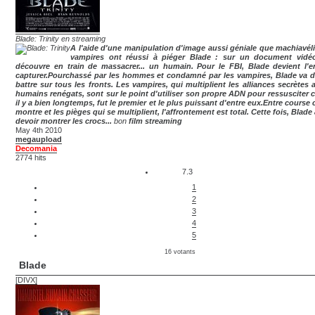
Blade: Trinity en streaming
A l'aide d'une manipulation d'image aussi géniale que machiavéli
vampires ont réussi à piéger Blade : sur un document vidéo
découvre en train de massacrer... un humain. Pour le FBI, Blade devient l'
capturer.Pourchassé par les hommes et condamné par les vampires, Blade va d
battre sur tous les fronts. Les vampires, qui multiplient les alliances secrètes 
humains renégats, sont sur le point d'utiliser son propre ADN pour ressusciter ce
il y a bien longtemps, fut le premier et le plus puissant d'entre eux.Entre course 
montre et les pièges qui se multiplient, l'affrontement est total. Cette fois, Blade
devoir montrer les crocs...
bon
film streaming
May 4th 2010
megaupload
Decomania
2774 hits
7.3
1
2
3
4
5
16 votants
Blade
[DIVX]