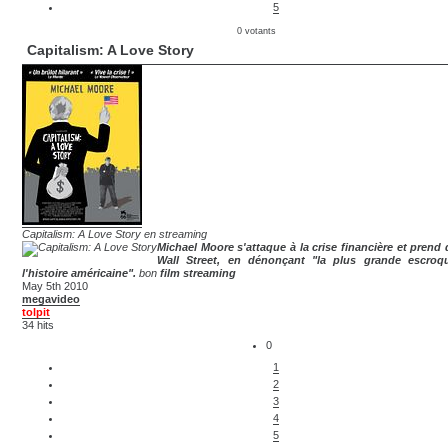
5
0 votants
Capitalism: A Love Story
Capitalism: A Love Story en streaming
Michael Moore s'attaque à la crise financière et prend 
Wall Street, en dénonçant "la plus grande escroq
l'histoire américaine".
bon
film streaming
May 5th 2010
megavideo
tolpit
34 hits
0
1
2
3
4
5