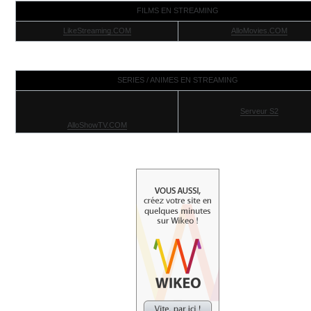
FILMS EN STREAMING
LikeStreaming.COM
AlloMovies.COM
SERIES / ANIMES EN STREAMING
Serveur S2
AlloShowTV.COM