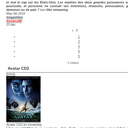
et met le cap sur les Etats-Unis. Les marines des deux grandes puissances s
poursuite, et personne ne connait ses intentions, revanche, provocation, 
demence ou de paix ?
bon
film streaming
May 5th 2010
megavideo
doudou68
23 hits
0
1
2
3
4
5
0 votants
Avatar CD2
[DIVX]
Avatar CD2 en streaming