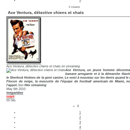
5
0 votants
Ace Ventura, détective chiens et chats
Ace Ventura, détective chiens et chats en streaming
Ace Ventura, un jeune homme décontrac
banane arrogante et à la démarche élasti
le Sherlock Holmes de la gent canine. Le voici à nouveau sur les dents quand le
Flocon de neige, la mascotte de l'équipe de football americain de Miami, 
l'appel.
bon
film streaming
May 6th 2010
megavideo
tolpit
55 hits
0
1
2
3
4