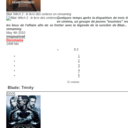
Blair Witch 2 : le livre des ombres en streaming
Quelques temps après la disparition de trois é
en cinéma, un groupe de jeunes "touristes" rev
les lieux de l'affaire afin de se frotter avec la légende de la sorcière de Blair...
streaming
May 4th 2010
megaupload
Decomania
1408 hits
8.3
1
2
3
4
5
11 votants
Blade: Trinity
[DIVX]