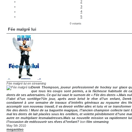
2
3
4
5
0 votants
Fée malgré lui
Fée malgré lui en streaming
Derek Thompson, joueur professionnel de hockey sur glace q
que tous les coups sont permis, a la fâcheuse habitude de ca
dents de ses adversaires. Ce qui lui vaut le surnom de « Fée des dents ».Mais nul
l?abri d?un sortilège?Un jour, après avoir brisé le rêve d?un enfant, Derek
condamné à une semaine de travaux d'intérêts généraux au royaume des fé
accomplir son nouveau travail, il va devoir enfiler ailes et tutu et se transformer
fée des dents ! Muni de sa baguette magique, l?ancien champion collecte tant 
mal les dents de lait placées sous les oreillers, et volette péniblement d?une ma
autre en multipliant lesmaladresses.Mais sa nouvelle mission va rapidement lu
l?occasion de redécouvrir ses rêves d?enfant?
bon
film streaming
May 5th 2010
megavideo