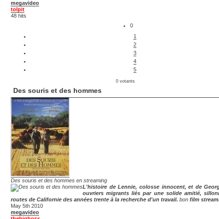
megavideo
tolpit
48 hits
0
1
2
3
4
5
0 votants
Des souris et des hommes
Des souris et des hommes en streaming
L'histoire de Lennie, colosse innocent, et de Geor
ouvriers migrants liés par une solide amitié, sillon
routes de Californie des années trente à la recherche d'un travail.
bon
film stream
May 5th 2010
megavideo
thebigboss