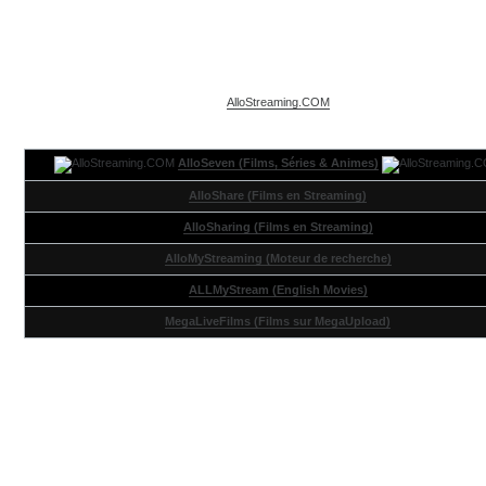
AlloStreaming.COM
AlloSeven (Films, Séries & Animes)
AlloShare (Films en Streaming)
AlloSharing (Films en Streaming)
AlloMyStreaming (Moteur de recherche)
ALLMyStream (English Movies)
MegaLiveFilms (Films sur MegaUpload)