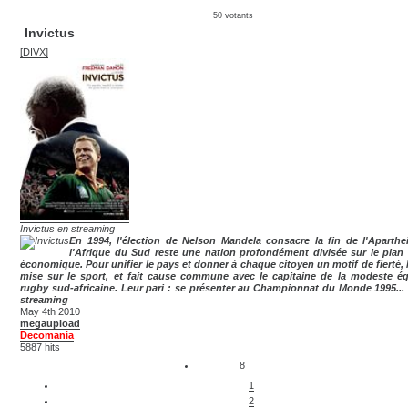
50 votants
Invictus
[DIVX]
Invictus en streaming
En 1994, l'élection de Nelson Mandela consacre la fin de l'Aparthe
l'Afrique du Sud reste une nation profondément divisée sur le plan r
économique. Pour unifier le pays et donner à chaque citoyen un motif de fierté,
mise sur le sport, et fait cause commune avec le capitaine de la modeste é
rugby sud-africaine. Leur pari : se présenter au Championnat du Monde 1995...
streaming
May 4th 2010
megaupload
Decomania
5887 hits
8
1
2