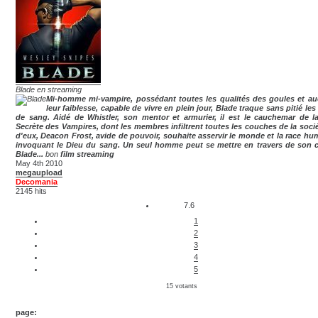
Blade en streaming
Mi-homme mi-vampire, possédant toutes les qualités des goules et a
leur faiblesse, capable de vivre en plein jour, Blade traque sans pitié le
de sang. Aidé de Whistler, son mentor et armurier, il est le cauchemar de l
Secrète des Vampires, dont les membres infiltrent toutes les couches de la socié
d'eux, Deacon Frost, avide de pouvoir, souhaite asservir le monde et la race hu
invoquant le Dieu du sang. Un seul homme peut se mettre en travers de son 
Blade...
bon
film streaming
May 4th 2010
megaupload
Decomania
2145 hits
7.6
1
2
3
4
5
15 votants
page: