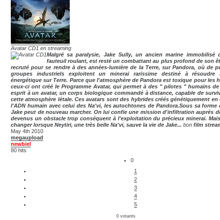
Avatar CD1 en streaming
Malgré sa paralysie, Jake Sully, un ancien marine immobilisé
fauteuil roulant, est resté un combattant au plus profond de son êtr
recruté pour se rendre à des années-lumière de la Terre, sur Pandora, où de p
groupes industriels exploitent un minerai rarissime destiné à résoudre 
énergétique sur Terre. Parce que l'atmosphère de Pandora est toxique pour les 
ceux-ci ont créé le Programme Avatar, qui permet à des " pilotes " humains de l
esprit à un avatar, un corps biologique commandé à distance, capable de survi
cette atmosphère létale. Ces avatars sont des hybrides créés génétiquement en 
l'ADN humain avec celui des Na'vi, les autochtones de Pandora.Sous sa forme d
Jake peut de nouveau marcher. On lui confie une mission d'infiltration auprès de
devenus un obstacle trop conséquent à l'exploitation du précieux minerai. Mais
changer lorsque Neytiri, une très belle Na'vi, sauve la vie de Jake...
bon
film stre
May 4th 2010
megaupload
newbiel
80 hits
0
1
2
3
4
5
0 votants