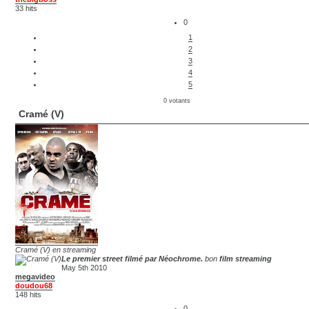
33 hits
0
1
2
3
4
5
0 votants
Cramé (V)
Cramé (V) en streaming
Le premier street filmé par Néochrome.
bon
film streaming
May 5th 2010
megavideo
doudou68
148 hits
0