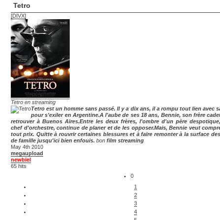
Tetro
[DIVX]
Tetro en streaming
Tetro est un homme sans passé. Il y a dix ans, il a rompu tout lien avec s
pour s'exiler en Argentine.A l'aube de ses 18 ans, Bennie, son frère cadet
retrouver à Buenos Aires.Entre les deux frères, l'ombre d'un père despotique, 
chef d'orchestre, continue de planer et de les opposer.Mais, Bennie veut compr
tout prix. Quitte à rouvrir certaines blessures et à faire remonter à la surface de
de famille jusqu'ici bien enfouis.
bon
film streaming
May 4th 2010
megaupload
newbiel
65 hits
0
1
2
3
4
5