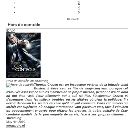
3
4
5
18 votants
Hors de contrôle
[DIVX]
Hors de contrôle en streaming
Thomas Craven est un inspecteur vétéran de la brigade crimi
Boston. Il élève seul sa fille de vingt-cinq ans. Lorsque cell
retrouvée assassinée sur les marches de sa propre maison, personne n'a de doute
lui qui était visé. Pour découvrir qui a tué sa fille, l'inspecteur Craven v
s'aventurer dans les milieux troubles où les affaires côtoient la politique. Il 
devoir découvrir les secrets de celle qu'il croyait connaître. Dans cet univers o
intérêt est supérieur, où chaque information vaut plusieurs vies, face à l'éminen
du gouvernement envoyée pour effacer les preuves, la quête solitaire de Crav
conduire au-delà de la pire enquête de sa vie, face à ses propres démons...
streaming
May 4th 2010
megaupload