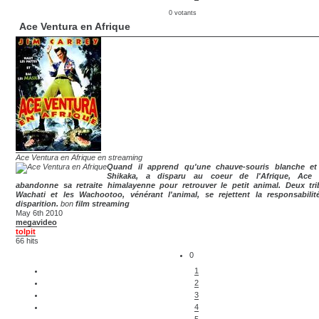
0 votants
Ace Ventura en Afrique
Ace Ventura en Afrique en streaming
Quand il apprend qu'une chauve-souris blanche et 
Shikaka, a disparu au coeur de l'Afrique, Ace 
abandonne sa retraite himalayenne pour retrouver le petit animal. Deux tri
Wachati et les Wachootoo, vénérant l'animal, se rejettent la responsabili
disparition.
bon
film streaming
May 6th 2010
megavideo
tolpit
66 hits
0
1
2
3
4